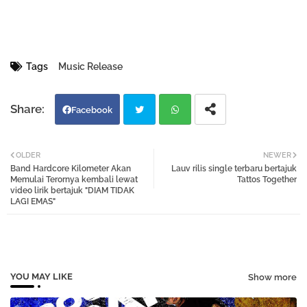
Tags
Music Release
Facebook
Twi
Wh
OLDER
NEWER
Band Hardcore Kilometer Akan
Lauv rilis single terbaru bertajuk
tter
atsa
Memulai Terornya kembali lewat
Tattos Together
video lirik bertajuk "DIAM TIDAK
LAGI EMAS"
pp
YOU MAY LIKE
Show more