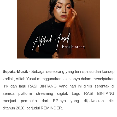
SeputarMusik
- Sebagai
seseorang
yang terinspirasi
dari
konsep
zodiak, Afifah Yusuf menggunakan
talentanya dalam
menciptakan
lirik
dan lagu
RASI
BINTANG yang
hari
ini
di
rilis
serentak di
semua platform
streaming digital.
Lagu RASI BINTANG
menjadi
pembuka
dari
EP-nya yang dijadwalkan rilis
ditahun
2020, berjudul REMINDER.