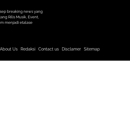
nsep breaking news yang
ang Rilis Musik, Event,
com menjadi etalase
About Us
Redaksi
Contact us
Disclamer
Sitemap