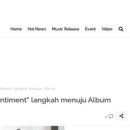
Home
Hot News
Music Release
Event
Video
ntiment" langkah menuju Album
Sentiment" langkah menuju Album
0