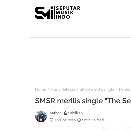
Home
Music Release
SMSR merilis single "The Se
SMSR merilis single "The 
Author -
Sabillilah
April 03, 2020
1 minute read