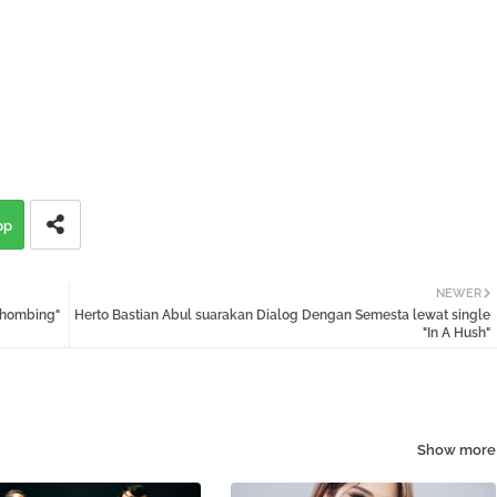
pp
NEWER
ihombing"
Herto Bastian Abul suarakan Dialog Dengan Semesta lewat single
"In A Hush"
Show more