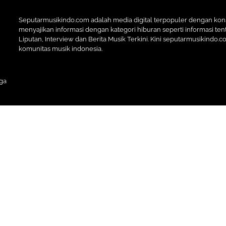
Seputarmusikindo.com adalah media digital terpopuler dengan ko
menyajikan informasi dengan kategori hiburan seperti informasi tent
Liputan, Interview dan Berita Musik Terkini. Kini seputarmusikindo.
komunitas musik indonesia.
ga
Premium Blogger Templates