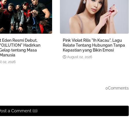
At Eden Resmi Debut,
Pink Violet Rilis "Ih Kacau", Lagu
/O]LUTION" Hadirkan
Relate Tentang Hubungan Tanpa
 Gelap tentang Masa
Kepastian yang Bikin Emosi
Manusia
August 02, 2026
t 02, 2026
0Comments
Post a Comment (0)