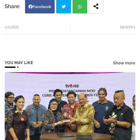
Facebook
Twi
Wh
OLDER
NEWER
tter
atsa
pp
YOU MAY LIKE
Show more