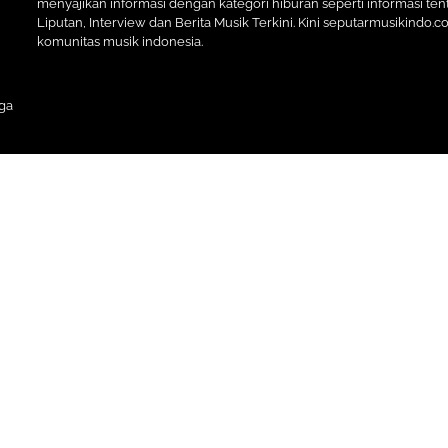
menyajikan informasi dengan kategori hiburan seperti informasi tent
Liputan, Interview dan Berita Musik Terkini. Kini seputarmusikindo.
komunitas musik indonesia.
ga
Premium Blogger Templates