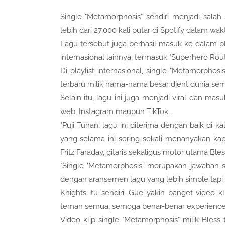
Single "Metamorphosis" sendiri menjadi salah
lebih dari 27,000 kali putar di Spotify dalam wa
Lagu tersebut juga berhasil masuk ke dalam pla
internasional lainnya, termasuk "Superhero Routi
Di playlist internasional, single "Metamorpho
terbaru milik nama-nama besar djent dunia semi
Selain itu, lagu ini juga menjadi viral dan ma
web, Instagram maupun TikTok.
"Puji Tuhan, lagu ini diterima dengan baik di
yang selama ini sering sekali menanyakan kap
Fritz Faraday, gitaris sekaligus motor utama Ble
"Single 'Metamorphosis' merupakan jawaban s
dengan aransemen lagu yang lebih simple tapi ti
Knights itu sendiri. Gue yakin banget video
teman semua, semoga benar-benar experience Bl
Video klip single "Metamorphosis" milik Bless