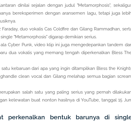
ntaran dinilai sejalan dengan judul "Metamorphosis", sekaligu
anya bereksperimen dengan aransemen lagu, tetapi juga lebi
usiknya.
tz Faraday, duo vokalis Cas Coldfire dan Gilang Rammadhan, sert
 single "Metamorphosis" digarap demikian serius.
ala Cyber Punk, video klip ini juga mengedepankan tandem dar
baru dua vokalis yang memang tengah diperkenalkan Bless Th
 satu kebaruan dari apa yang ingin ditampilkan Bless the Knight
enghandle clean vocal dan Gilang melahap semua bagian screa
merupakan salah satu yang paling serius yang pernah dilakuka
gan kelewatan buat nonton hasilnya di YouTube, tanggal 15 Jun
ht perkenalkan bentuk barunya di singl