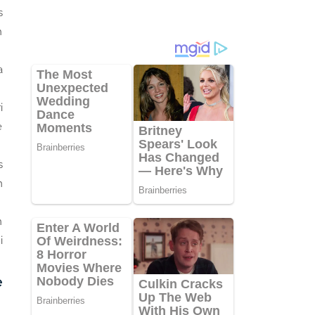
s
h
a
i
e
s
m
n
i
e