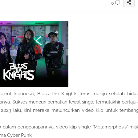
0
 djent Indonesia, Bless The Knights terus melaju setelah hidu
ya. Sukses mencuri perhatian lewat single termutakhir bertaju
 2023 lalu, kini mereka meluncurkan video klip untuk temban
k dalam penggarapannya, video klip single "Metamorphosis" mili
ma Cyber Punk.