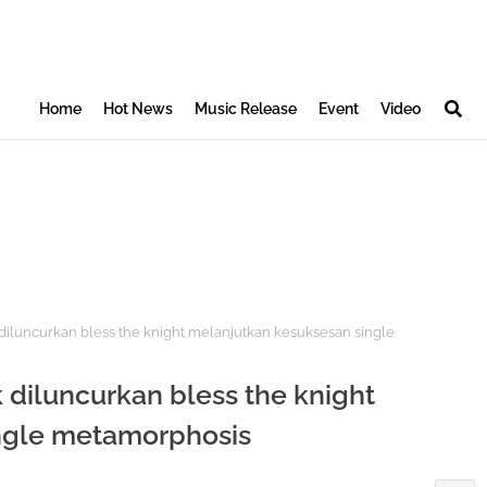
Home
Hot News
Music Release
Event
Video
iluncurkan bless the knight melanjutkan kesuksesan single
 diluncurkan bless the knight
ngle metamorphosis