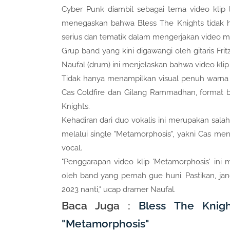
Cyber Punk diambil sebagai tema video klip la
menegaskan bahwa Bless The Knights tidak h
serius dan tematik dalam mengerjakan video m
Grup band yang kini digawangi oleh gitaris Fri
Naufal (drum) ini menjelaskan bahwa video klip
Tidak hanya menampilkan visual penuh warna 
Cas Coldfire dan Gilang Rammadhan, format 
Knights.
Kehadiran dari duo vokalis ini merupakan salah
melalui single "Metamorphosis", yakni Cas m
vocal.
"Penggarapan video klip 'Metamorphosis' ini 
oleh band yang pernah gue huni. Pastikan, jan
2023 nanti," ucap dramer Naufal.
Baca Juga :
Bless The Knig
"Metamorphosis"