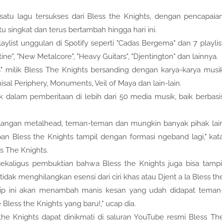
 satu lagu tersukses dari Bless the Knights, dengan pencapaia
ktu singkat dan terus bertambah hingga hari ini.
ylist unggulan di Spotify seperti "Cadas Bergema" dan 7 playlis
ne", "New Metalcore", "Heavy Guitars", "Djentington" dan lainnya.
sis" milik Bless The Knights bersanding dengan karya-karya musi
sal Periphery, Monuments, Veil of Maya dan lain-lain.
suk dalam pemberitaan di lebih dari 50 media musik, baik berbasi
 kalangan metalhead, teman-teman dan mungkin banyak pihak lai
an Bless the Knights tampil dengan formasi ngeband lagi," kat
ss The Knights.
ekaligus pembuktian bahwa Bless the Knights juga bisa tampi
dak menghilangkan esensi dari ciri khas atau Djent a la Bless th
 klip ini akan menambah manis kesan yang udah didapat teman
ess the Knights yang baru!," ucap dia.
 the Knights dapat dinikmati di saluran YouTube resmi Bless Th