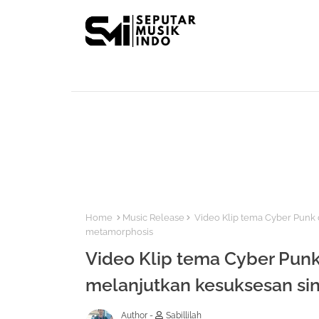
Home
Music Release
Video Klip tema Cyber Punk d
metamorphosis
Video Klip tema Cyber Punk
melanjutkan kesuksesan si
Author -
Sabillilah