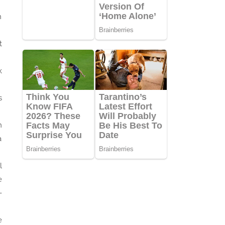
n
t
k
s
n
a
l
e
-
e