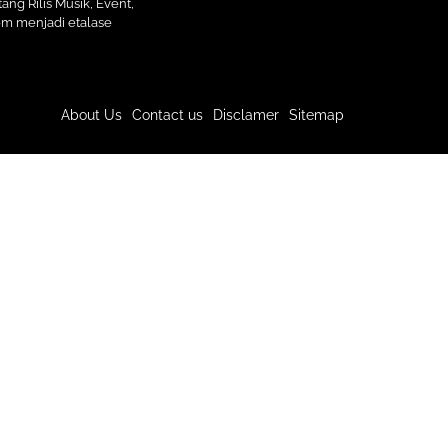
ang Rilis Musik, Event,
com menjadi etalase
About Us
Contact us
Disclamer
Sitemap