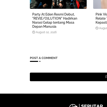
Party At Eden Resmi Debut,
Pink Vi
"REV[E/O]LUTION" Hadirkan
Relate
Narasi Gelap tentang Masa
Kepasti
Depan Manusia
Augus
August 02, 2026
POST A COMMENT