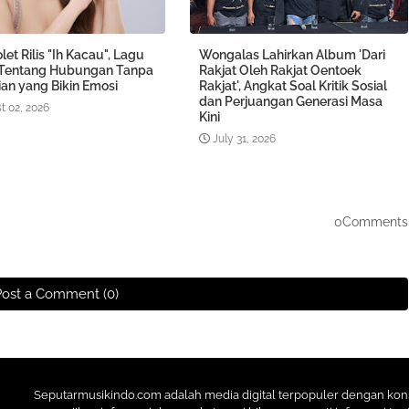
olet Rilis "Ih Kacau", Lagu
Wongalas Lahirkan Album 'Dari
 Tentang Hubungan Tanpa
Rakjat Oleh Rakjat Oentoek
an yang Bikin Emosi
Rakjat', Angkat Soal Kritik Sosial
dan Perjuangan Generasi Masa
t 02, 2026
Kini
July 31, 2026
0Comments
Post a Comment (0)
Seputarmusikindo.com adalah media digital terpopuler dengan ko