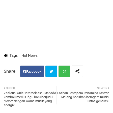
Tags
Hot News
Facebook
Twi
Wh
OLDER
NEWER
Zealous, Unit Hardrock asal Manado
Latihan Pestapora Pertamina Fastron
tter
atsa
kembali merilis làgu baru berjudul
Malang hadirkan beragam musisi
"Toxic" dengan warna musik yang
lintas generasí.
energik.
pp