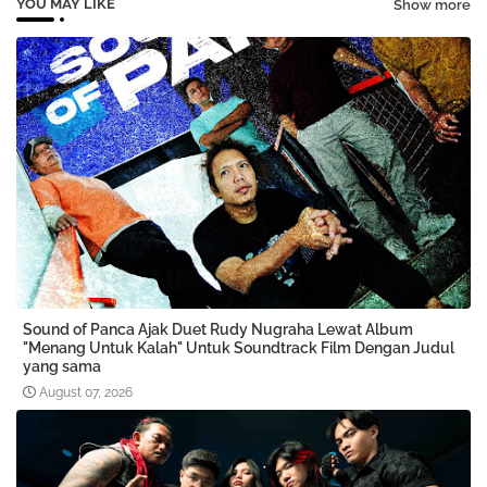
YOU MAY LIKE
Show more
Sound of Panca Ajak Duet Rudy Nugraha Lewat Album
"Menang Untuk Kalah" Untuk Soundtrack Film Dengan Judul
yang sama
August 07, 2026