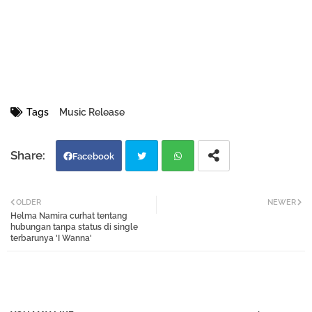
Tags
Music Release
Facebook
Twi
Wh
OLDER
NEWER
Helma Namira curhat tentang
tter
atsa
hubungan tanpa status di single
terbarunya 'I Wanna'
pp