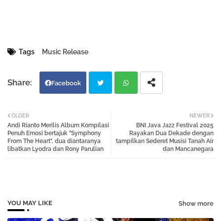
Tags
Music Release
Facebook
Twi
Wh
OLDER
NEWER
Andi Rianto Merilis Album Kompilasi
BNI Java Jazz Festival 2025
tter
atsa
Penuh Emosi bertajuk "Symphony
Rayakan Dua Dekade dengan
From The Heart", dua diantaranya
tampilkan Sederet Musisi Tanah Air
libatkan Lyodra dan Rony Parulian
dan Mancanegara
pp
YOU MAY LIKE
Show more