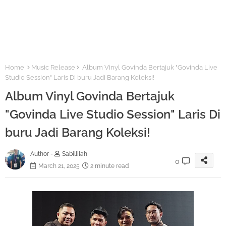
Home
Music Release
Album Vinyl Govinda Bertajuk "Govinda Live
Studio Session" Laris Di buru Jadi Barang Koleksi!
Album Vinyl Govinda Bertajuk
"Govinda Live Studio Session" Laris Di
buru Jadi Barang Koleksi!
Author -
Sabillilah
0
March 21, 2025
2 minute read