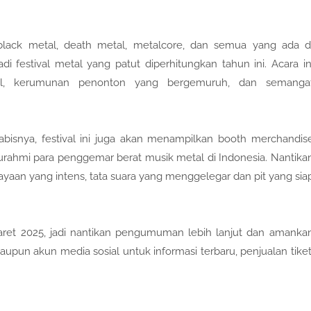
ack metal, death metal, metalcore, dan semua yang ada d
i festival metal yang patut diperhitungkan tahun ini. Acara in
tal, kerumunan penonton yang bergemuruh, dan semanga
habisnya, festival ini juga akan menampilkan booth merchandis
laturahmi para penggemar berat musik metal di Indonesia. Nantika
aan yang intens, tata suara yang menggelegar dan pit yang sia
Maret 2025, jadi nantikan pengumuman lebih lanjut dan amanka
maupun akun media sosial untuk informasi terbaru, penjualan tiket