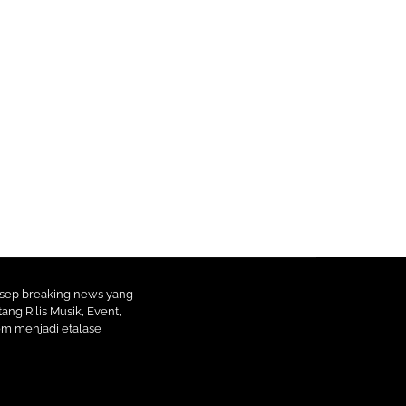
nsep breaking news yang
ang Rilis Musik, Event,
com menjadi etalase