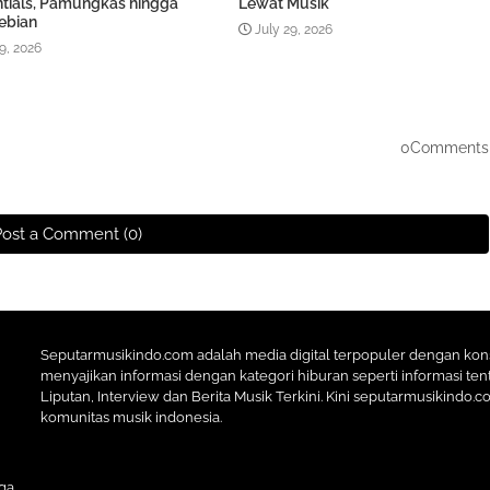
ntials, Pamungkas hingga
Lewat Musik
ebian
July 29, 2026
9, 2026
0Comments
Post a Comment (0)
Seputarmusikindo.com adalah media digital terpopuler dengan ko
menyajikan informasi dengan kategori hiburan seperti informasi tent
Liputan, Interview dan Berita Musik Terkini. Kini seputarmusikindo.
komunitas musik indonesia.
ga