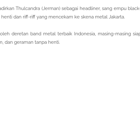
hadirkan Thulcandra (Jerman) sebagai headliner, sang empu black
nti dan riff-riff yang mencekam ke skena metal Jakarta.
oleh deretan band metal terbaik Indonesia, masing-masing sia
m, dan geraman tanpa henti.