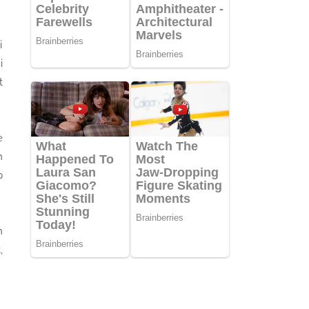
i
i
t
e
n
p
n
,