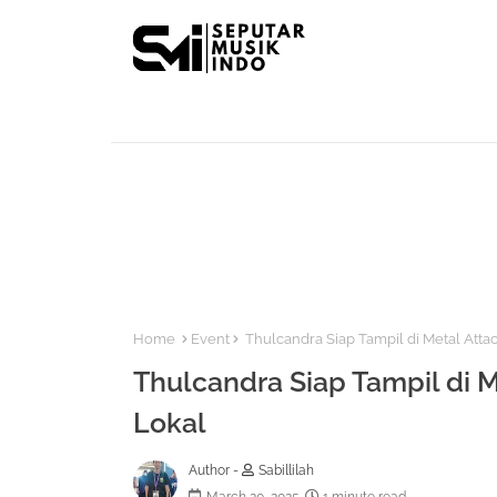
Home
Event
Thulcandra Siap Tampil di Metal Atta
Thulcandra Siap Tampil di 
Lokal
Author -
Sabillilah