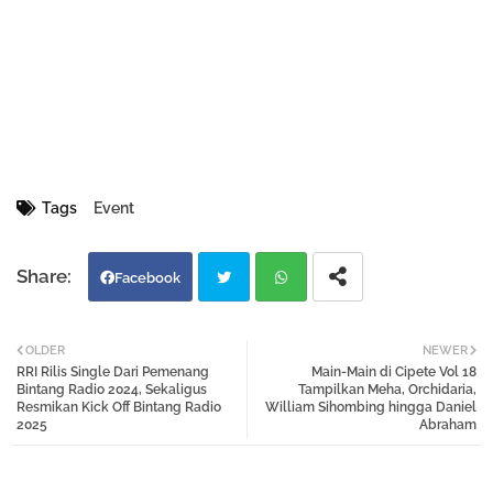
Tags
Event
Facebook
Twi
Wh
OLDER
NEWER
RRI Rilis Single Dari Pemenang
Main-Main di Cipete Vol 18
tter
atsa
Bintang Radio 2024, Sekaligus
Tampilkan Meha, Orchidaria,
Resmikan Kick Off Bintang Radio
William Sihombing hingga Daniel
2025
Abraham
pp