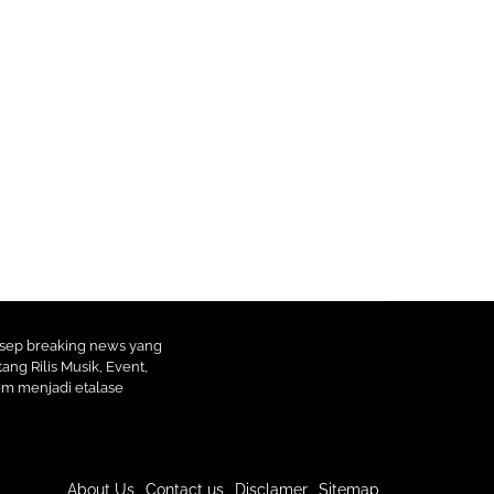
nsep breaking news yang
ang Rilis Musik, Event,
com menjadi etalase
About Us
Contact us
Disclamer
Sitemap