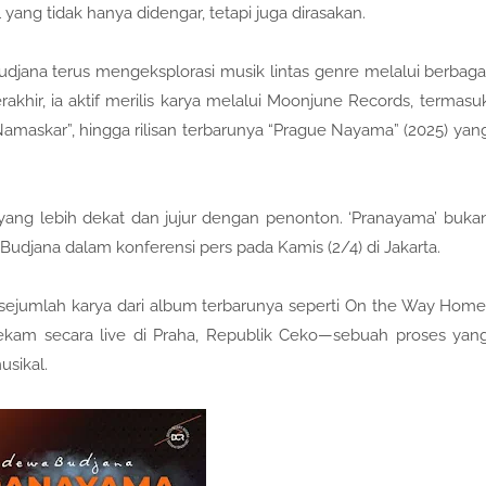
ng tidak hanya didengar, tetapi juga dirasakan.
Budjana terus mengeksplorasi musik lintas genre melalui berbaga
akhir, ia aktif merilis karya melalui Moonjune Records, termasu
 Namaskar”, hingga rilisan terbarunya “Prague Nayama” (2025) yan
ang lebih dekat dan jujur dengan penonton. ‘Pranayama’ buka
a Budjana dalam konferensi pers pada Kamis (2/4) di Jakarta.
ejumlah karya dari album terbarunya seperti On the Way Home
kam secara live di Praha, Republik Ceko—sebuah proses yan
usikal.