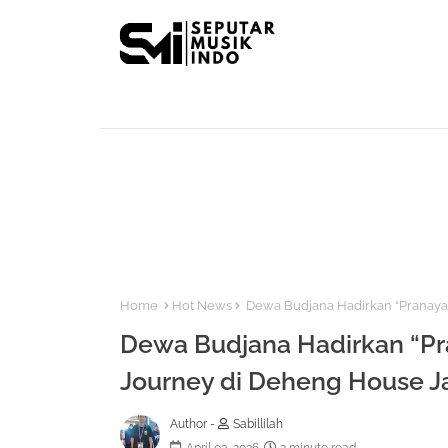
Home
Hot News
Dewa Budjana Hadirkan “Pranayam
Dewa Budjana Hadirkan “Pr
Journey di Deheng House J
Author -
Sabillilah