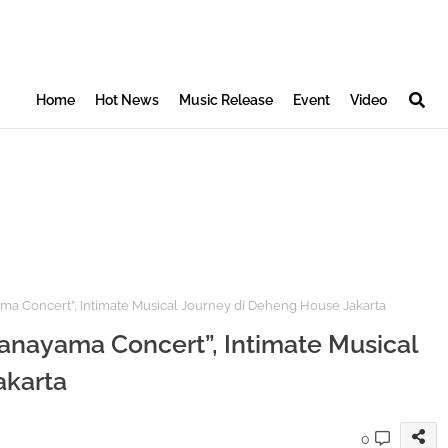
Home
Hot News
Music Release
Event
Video
a Concert”, Intimate Musical Journey di Deheng House Jakarta
anayama Concert”, Intimate Musical
akarta
0