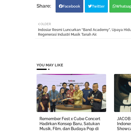
Facebook
Twitter
Whatsa
OLDER
Indosiar Resmi Luncurkan “Band Academy”, Upaya Hid
Regenerasi Industri Musik Tanah Air.
YOU MAY LIKE
Remember Fest x Cube Concert
JACOB 
Hadirkan Konsep Baru, Satukan
Indones
Musik, Film, dan Budaya Pop di
Showca