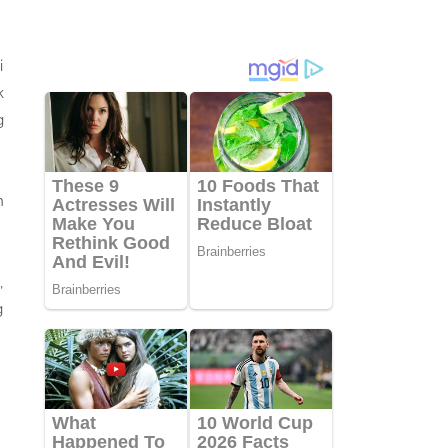
i
k
g
n
,
g