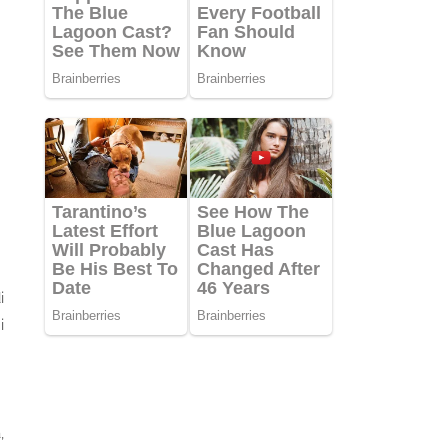
i
i
,