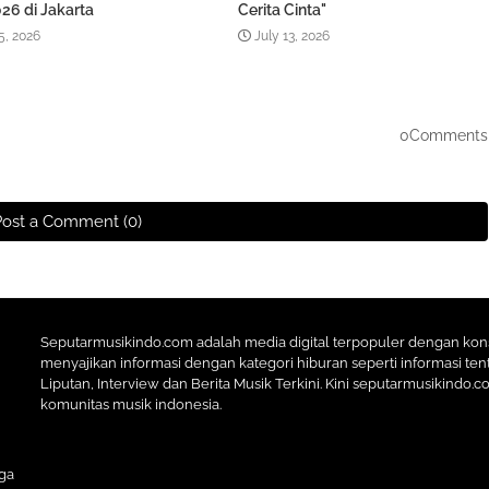
26 di Jakarta
Cerita Cinta"
5, 2026
July 13, 2026
0Comments
Post a Comment (0)
Seputarmusikindo.com adalah media digital terpopuler dengan ko
menyajikan informasi dengan kategori hiburan seperti informasi tent
Liputan, Interview dan Berita Musik Terkini. Kini seputarmusikindo.
komunitas musik indonesia.
ga