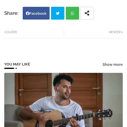
Facebook
Twi
Wh
OLDER
NEWER
tter
atsa
pp
YOU MAY LIKE
Show more