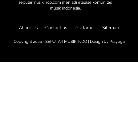
seputarmusikindo.com menjadi etalase komunitas
musik indonesia.
About Us
Contact us
Disclamer
Sitemap
Copyright 2024 - SEPUTAR MUSIK INDO | Design by
Prayoga
Premium
Blogger Templates