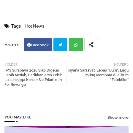
Tags
Hot News
Facebook
Twi
Wh
OLDER
NEWER
IIMS Surabaya 2026 Siap Digelar
Isyana Sarasvati Lepas “Burn”, Lagu
tter
atsa
Lebih Meriah, Hadirkan Area Lebih
Paling Membara di Album
Luas hingga Konser Sal Priadi dan
“Eklektiko"
For Revenge
pp
YOU MAY LIKE
Show more