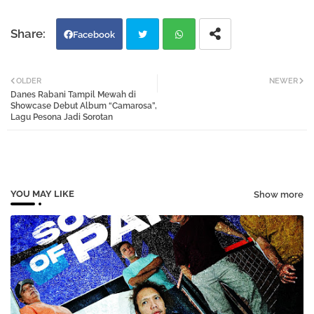
Facebook
Twi
Wh
OLDER
NEWER
Danes Rabani Tampil Mewah di
tter
atsa
Showcase Debut Album “Camarosa”,
Lagu Pesona Jadi Sorotan
pp
YOU MAY LIKE
Show more