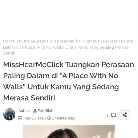
Home
Music Release
MissHearMeClick Tuangkan Perasaan Paling
Dalam di “A Place With No Walls” Untuk Kamu Yang Sedang Merasa
Sendiri
MissHearMeClick Tuangkan Perasaan
Paling Dalam di “A Place With No
Walls” Untuk Kamu Yang Sedang
Merasa Sendiri
Author -
Sabillilah
0
May 16, 2026
1 minute read