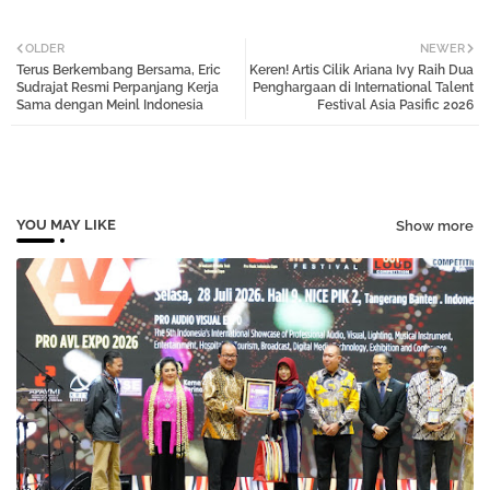
Twi
Wh
OLDER
NEWER
Terus Berkembang Bersama, Eric
Keren! Artis Cilik Ariana Ivy Raih Dua
tter
atsa
Sudrajat Resmi Perpanjang Kerja
Penghargaan di International Talent
Sama dengan Meinl Indonesia
Festival Asia Pasific 2026
pp
YOU MAY LIKE
Show more