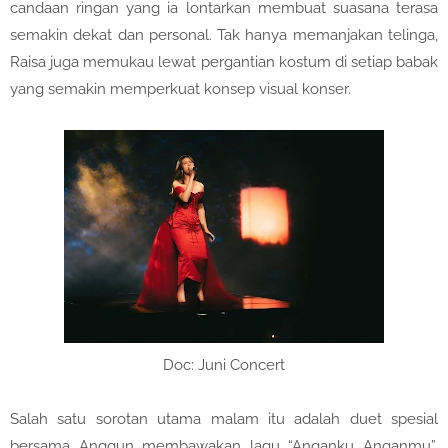
candaan ringan yang ia lontarkan membuat suasana terasa
semakin dekat dan personal. Tak hanya memanjakan telinga,
Raisa juga memukau lewat pergantian kostum di setiap babak
yang semakin memperkuat konsep visual konser.
Doc: Juni Concert
Salah satu sorotan utama malam itu adalah duet spesial
bersama Anggun membawakan lagu “Anganku Anganmu”,