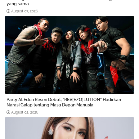
yang sama
August 07, 2026
Party At Eden Resmi Debut, "REV[E/O]LUTION" Hadirkan
Narasi Gelap tentang Masa Depan Manusia
August 02, 2026