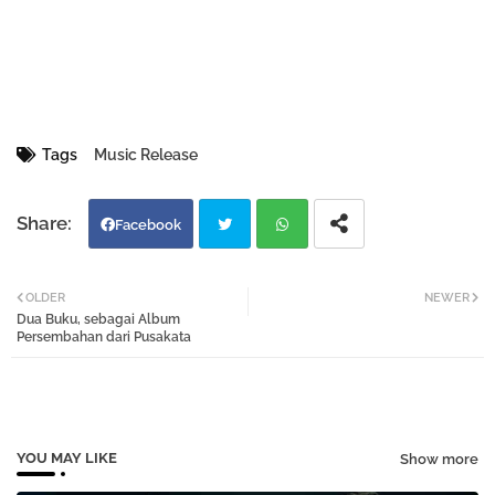
Tags
Music Release
Facebook
Twi
Wh
OLDER
NEWER
Dua Buku, sebagai Album
tter
atsa
Persembahan dari Pusakata
pp
YOU MAY LIKE
Show more