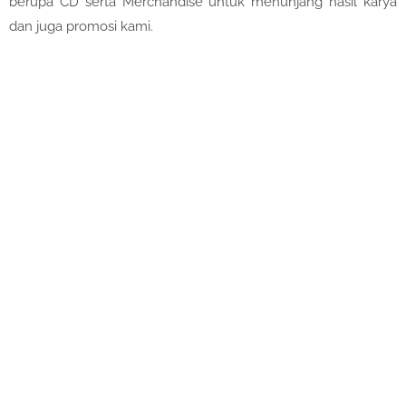
berupa CD serta Merchandise untuk menunjang hasil karya
dan juga promosi kami.