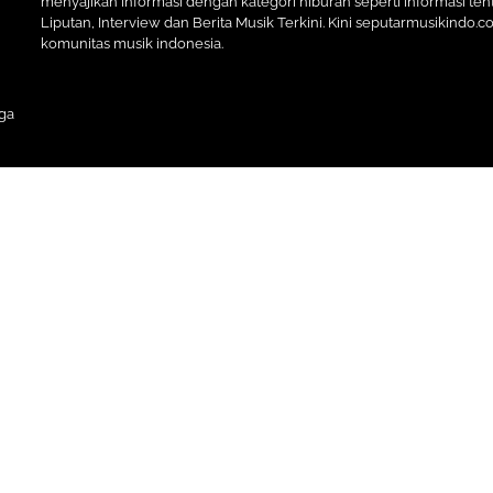
menyajikan informasi dengan kategori hiburan seperti informasi tent
Liputan, Interview dan Berita Musik Terkini. Kini seputarmusikindo.
komunitas musik indonesia.
ga
Premium Blogger Templates