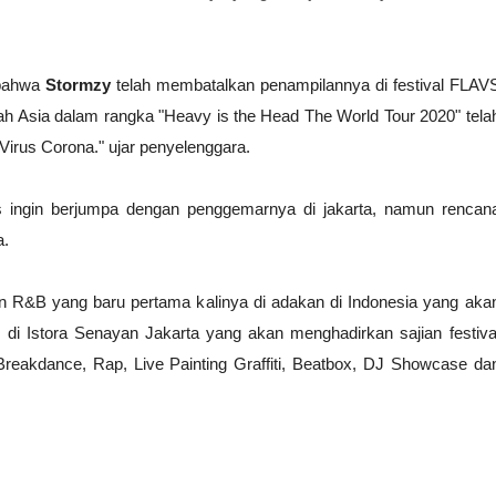
 bahwa
Stormzy
telah membatalkan penampilannya di festival FLAV
yah Asia dalam rangka "Heavy is the Head The World Tour 2020" tela
irus Corona." ujar penyelenggara.
s ingin berjumpa dengan penggemarnya di jakarta, namun rencan
a.
an R&B yang baru pertama kalinya di adakan di Indonesia yang aka
 di Istora Senayan Jakarta yang akan menghadirkan sajian festiva
Breakdance, Rap, Live Painting Graffiti, Beatbox, DJ Showcase da