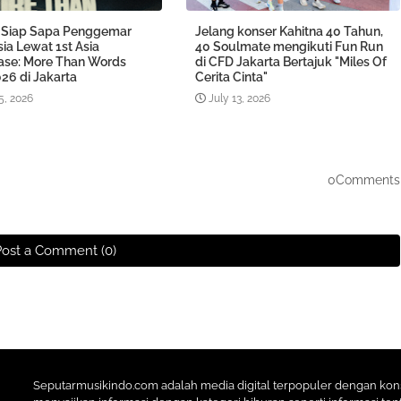
Siap Sapa Penggemar
Jelang konser Kahitna 40 Tahun,
ia Lewat 1st Asia
40 Soulmate mengikuti Fun Run
se: More Than Words
di CFD Jakarta Bertajuk "Miles Of
26 di Jakarta
Cerita Cinta"
5, 2026
July 13, 2026
0Comments
Post a Comment (0)
Seputarmusikindo.com adalah media digital terpopuler dengan ko