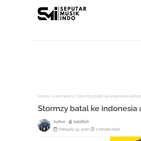
Home
Hot News
Stormzy batal ke indonesia akiba
Stormzy batal ke indonesia
Author -
Sabillilah
February 14, 2020
1 minute read