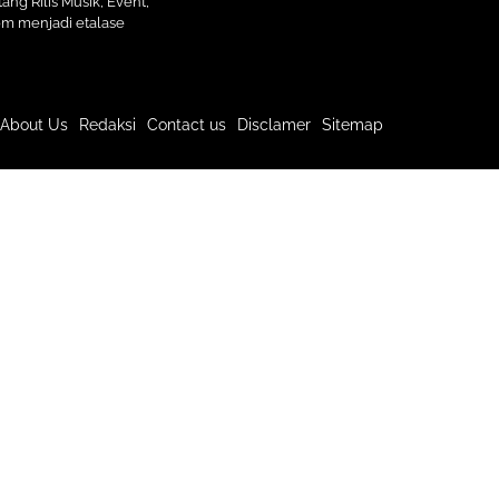
ang Rilis Musik, Event,
com menjadi etalase
About Us
Redaksi
Contact us
Disclamer
Sitemap