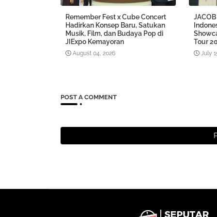
Remember Fest x Cube Concert
JACOB 
Hadirkan Konsep Baru, Satukan
Indones
Musik, Film, dan Budaya Pop di
Showca
JIExpo Kemayoran
Tour 20
August 04, 2026
July 1
POST A COMMENT