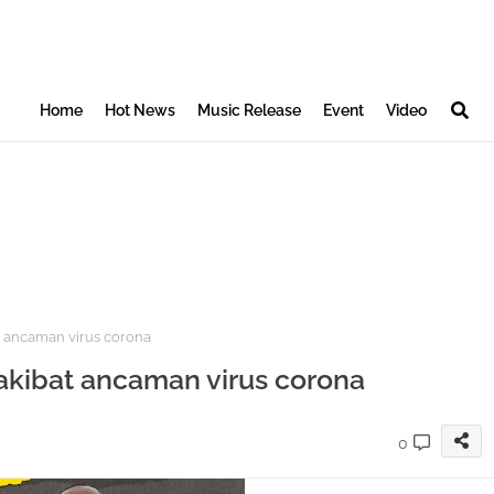
Home
Hot News
Music Release
Event
Video
t ancaman virus corona
 akibat ancaman virus corona
0