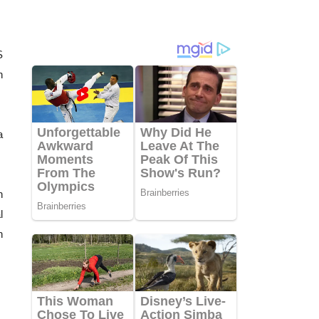
S
h
a
n
l
n