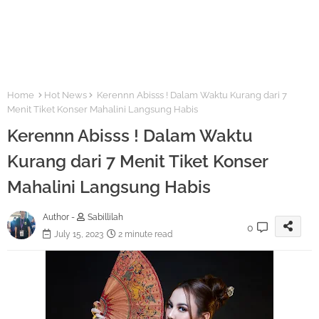
Home
Hot News
Kerennn Abisss ! Dalam Waktu Kurang dari 7
Menit Tiket Konser Mahalini Langsung Habis
Kerennn Abisss ! Dalam Waktu
Kurang dari 7 Menit Tiket Konser
Mahalini Langsung Habis
Author -
Sabillilah
0
July 15, 2023
2 minute read