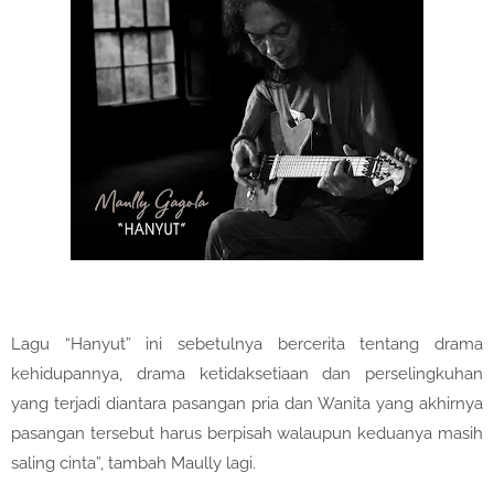
Lagu “Hanyut” ini sebetulnya bercerita tentang drama
kehidupannya, drama ketidaksetiaan dan perselingkuhan
yang terjadi diantara pasangan pria dan Wanita yang akhirnya
pasangan tersebut harus berpisah walaupun keduanya masih
saling cinta”, tambah Maully lagi.