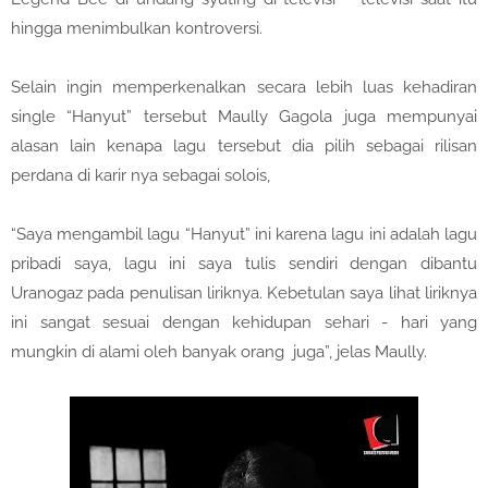
hingga menimbulkan kontroversi.
Selain ingin memperkenalkan secara lebih luas kehadiran
single “Hanyut” tersebut Maully Gagola juga mempunyai
alasan lain kenapa lagu tersebut dia pilih sebagai rilisan
perdana di karir nya sebagai solois,
“Saya mengambil lagu “Hanyut” ini karena lagu ini adalah lagu
pribadi saya, lagu ini saya tulis sendiri dengan dibantu
Uranogaz pada penulisan liriknya. Kebetulan saya lihat liriknya
ini sangat sesuai dengan kehidupan sehari - hari yang
mungkin di alami oleh banyak orang juga”, jelas Maully.