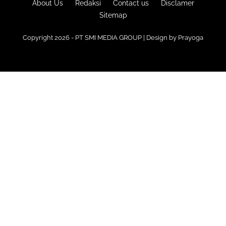
About Us
Redaksi
Contact us
Disclamer
Sitemap
Copyright 2026 - PT SMI MEDIA GROUP | Design by
Prayoga
Premium
Blogger Templates