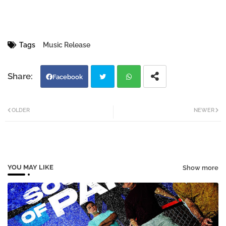
Tags
Music Release
Facebook
Twi
Wh
OLDER
NEWER
tter
atsa
pp
YOU MAY LIKE
Show more