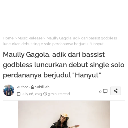
Home
Music Release
Maully Gagola, adik dari bassist godbless
luncurkan debut single solo perdananya berjudul "Hanyut"
Maully Gagola, adik dari bassist
godbless luncurkan debut single solo
perdananya berjudul "Hanyut"
Author -
Sabillilah
0
July 06, 2023
3 minute read