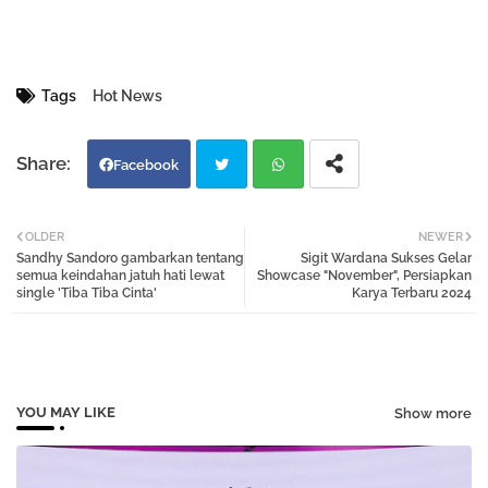
Tags
Hot News
Facebook
Twi
Wh
OLDER
NEWER
Sandhy Sandoro gambarkan tentang
Sigit Wardana Sukses Gelar
tter
atsa
semua keindahan jatuh hati lewat
Showcase "November", Persiapkan
single 'Tiba Tiba Cinta'
Karya Terbaru 2024
pp
YOU MAY LIKE
Show more