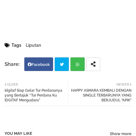
Tags
Liputan
Facebook
Twi
Wh
OLDER
NEWER
Idgitaf Siap Gelar Tur Perdananya
HAPPY ASMARA KEMBALI DENGAN
tter
atsa
yang Bertajuk “Tur Perdana Ku
SINGLE TERBARUNYA YANG
IDGITAF Mengudara”
BERJUDUL "APIK"
pp
YOU MAY LIKE
Show more