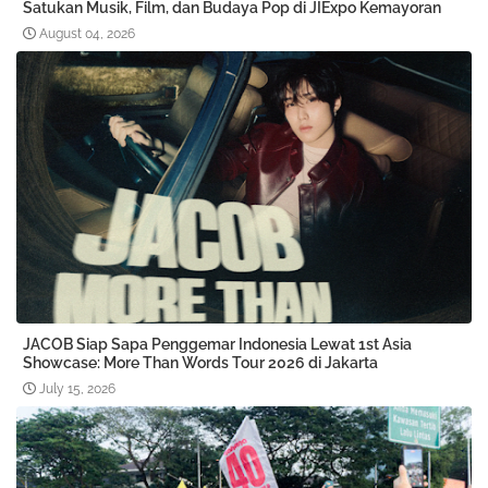
Satukan Musik, Film, dan Budaya Pop di JIExpo Kemayoran
August 04, 2026
JACOB Siap Sapa Penggemar Indonesia Lewat 1st Asia
Showcase: More Than Words Tour 2026 di Jakarta
July 15, 2026