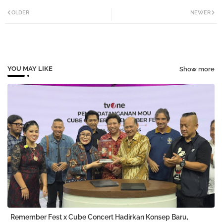
Twi
Wh
OLDER
NEWER
tter
atsa
pp
YOU MAY LIKE
Show more
Remember Fest x Cube Concert Hadirkan Konsep Baru,