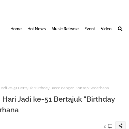
Home
Hot News
Music Release
Event
Video
adi ke-51 Bertajuk "Birthday Bash" dengan Konsep Sederhana
ari Jadi ke-51 Bertajuk "Birthday
rhana
0