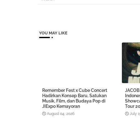
YOU MAY LIKE
Remember Fest x Cube Concert
JACOB 
Hadirkan Konsep Baru, Satukan
Indones
Musik, Film, dan Budaya Pop di
Showca
JIExpo Kemayoran
Tour 20
August 04, 2026
July 1