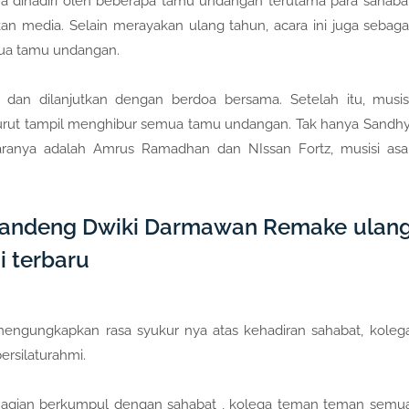
 dihadiri oleh beberapa tamu undangan terutama para sahaba
an media. Selain merayakan ulang tahun, acara ini juga sebaga
mua tamu undangan.
an dilanjutkan dengan berdoa bersama. Setelah itu, musis
 turut tampil menghibur semua tamu undangan. Tak hanya Sandhy
aranya adalah Amrus Ramadhan dan NIssan Fortz, musisi asa
Gandeng Dwiki Darmawan Remake ulan
i terbaru
ngungkapkan rasa syukur nya atas kehadiran sahabat, koleg
rsilaturahmi.
ahagian berkumpul dengan sahabat , kolega teman teman semu