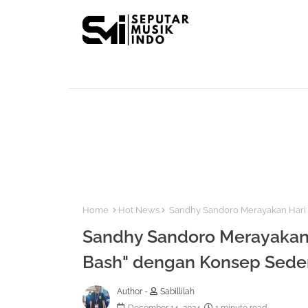
Home
Hot News
Sandhy Sandoro Merayakan Hari J
Sandhy Sandoro Merayakan H
Bash" dengan Konsep Sede
Author -
Sabillilah