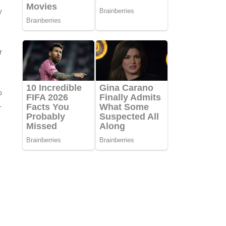
y
r
o
-