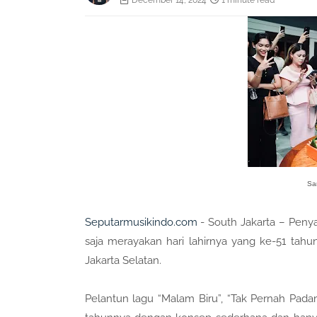
December 14, 2024
1 minute read
Sa
Seputarmusikindo.com
- South Jakarta – Penya
saja merayakan hari lahirnya yang ke-51 tah
Jakarta Selatan.
Pelantun lagu “Malam Biru”, “Tak Pernah Pada