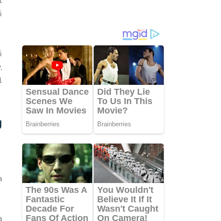
t
i
i
,
l
g
a
a