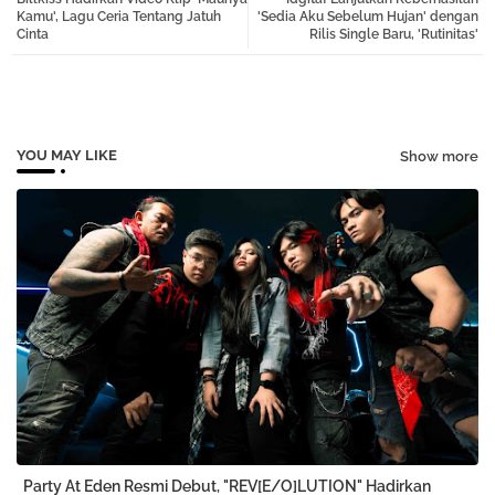
tter
atsa
Kamu', Lagu Ceria Tentang Jatuh
'Sedia Aku Sebelum Hujan' dengan
Cinta
Rilis Single Baru, 'Rutinitas'
pp
YOU MAY LIKE
Show more
Party At Eden Resmi Debut, "REV[E/O]LUTION" Hadirkan