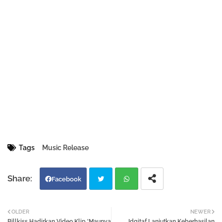
Tags
Music Release
Facebook
Twi
Wh
OLDER
NEWER
Billkiss Hadirkan Video Klip 'Maunya
Idgitaf Lanjutkan Keberhasilan