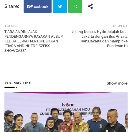
Facebook
Twi
Wh
OLDER
NEWER
TIARA ANDINI AJAK
Jelang Konser, Hyde Jelajah Kota
tter
atsa
PENDENGARNYA RAYAKAN ALBUM
Jakarta dengan Bus Wisata
KEDUA LEWAT PERTUNJUKKAN
TransJakarta dan mampir ke
“TIARA ANDINI: EDELWEISS
Bunderan HI
pp
SHOWCASE”
YOU MAY LIKE
Show more