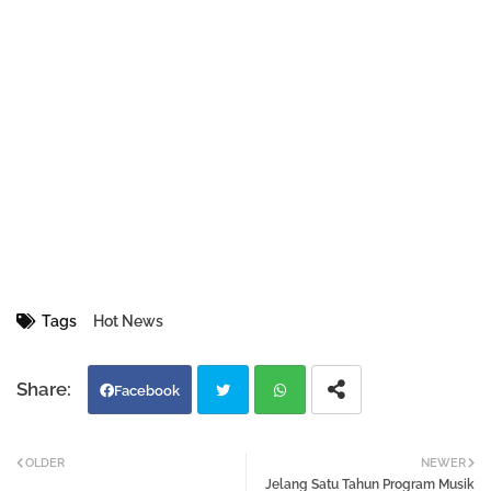
Tags
Hot News
Facebook
Twi
Wh
OLDER
NEWER
Jelang Satu Tahun Program Musik
tter
atsa