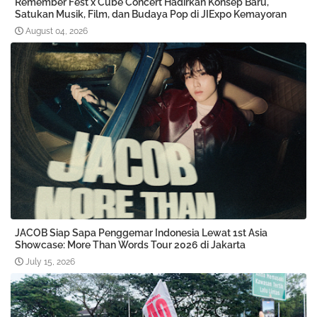
Remember Fest x Cube Concert Hadirkan Konsep Baru,
Satukan Musik, Film, dan Budaya Pop di JIExpo Kemayoran
August 04, 2026
JACOB Siap Sapa Penggemar Indonesia Lewat 1st Asia
Showcase: More Than Words Tour 2026 di Jakarta
July 15, 2026