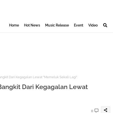
Home
Hot News
Music Release
Event
Video
ngkit Dari Kegagalan Lewat "Memeluk Sekali Lagi".
Bangkit Dari Kegagalan Lewat
0