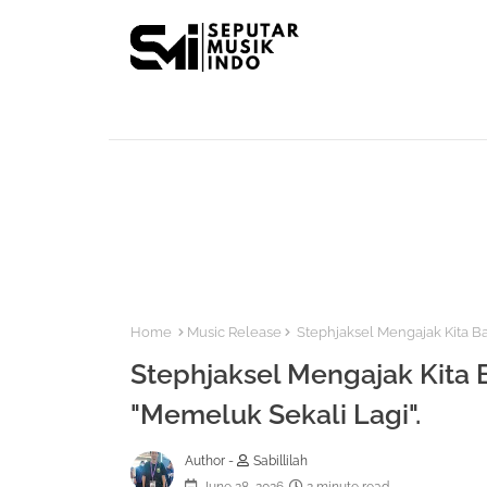
Home
Music Release
Stephjaksel Mengajak Kita Ba
Stephjaksel Mengajak Kita 
"Memeluk Sekali Lagi".
Author -
Sabillilah