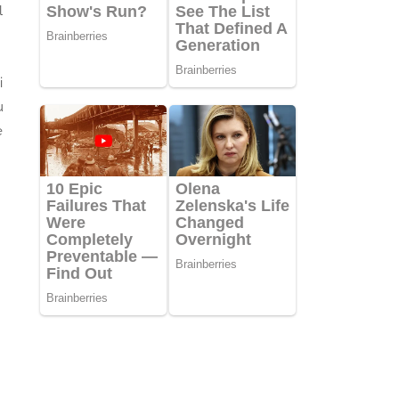
l
i
u
e