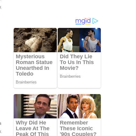
k
a
k