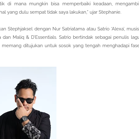
itik di mana mungkin bisa memperbaiki keadaan, mengambi
al yang dulu sempat tidak saya lakukan,” ujar Stephanie.
an Stephjaksel dengan Nur Satriatama atau Satrio ‘Alexa’, musis
dan Maliq & D’Essentials. Satrio bertindak sebagai penulis lag
but memang ditujukan untuk sosok yang tengah menghadapi fas